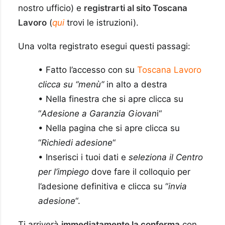
nostro ufficio) e
registrarti al sito
Toscana
Lavoro
(
qui
trovi le istruzioni).
Una volta registrato esegui questi passagi:
• Fatto l’accesso con su
Toscana Lavoro
clicca su “menù”
in alto a destra
• Nella finestra che si apre clicca su
“
Adesione a
Garanzia
Giovan
i
“
• Nella pagina che si apre clicca su
“
Richied
i
adesione
“
• Inserisci i tuoi dati e
seleziona il Centro
per l’impiego
dove fare il colloquio per
l’adesione definitiva e clicca su “
invia
adesione
“.
Ti arriverà
immediatamente la conferma
con