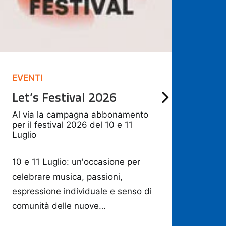
EVENTI
EVE
Let’s Festival 2026
Car
ele
Al via la campagna abbonamento
ric
per il festival 2026 del 10 e 11
Luglio
cas
6 Fe
10 e 11 Luglio: un'occasione per
celebrare musica, passioni,
espressione individuale e senso di
Aggi
comunità delle nuove…
crede