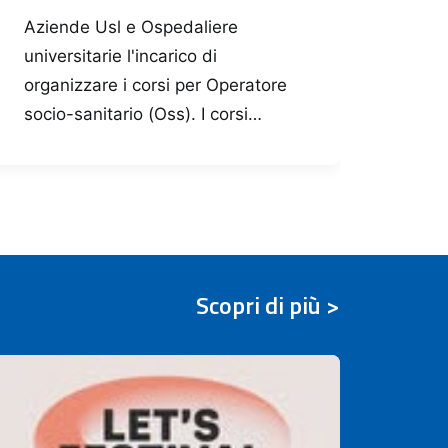
Aziende Usl e Ospedaliere
Pubb
universitarie l'incarico di
di s
organizzare i corsi per Operatore
Serv
socio-sanitario (Oss). I corsi…
feb
Scopri di più >