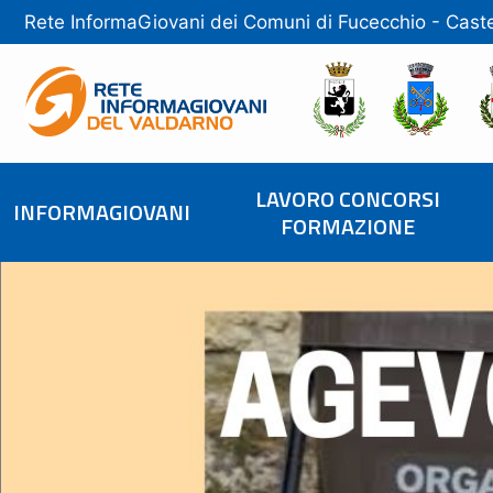
Rete InformaGiovani dei Comuni di
Fucecchio
-
Caste
LAVORO CONCORSI
INFORMAGIOVANI
FORMAZIONE