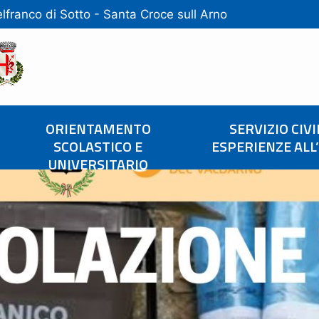
lfranco di Sotto
-
Santa Croce sull Arno
ORIENTAMENTO
SERVIZIO CIVI
SCOLASTICO E
ESPERIENZE ALL
UNIVERSITARIO