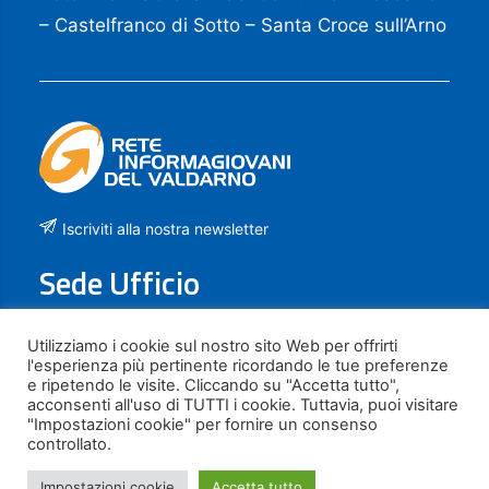
– Castelfranco di Sotto – Santa Croce sull’Arno
Iscriviti alla nostra newsletter
Sede Ufficio
Piazza La Vergine, 21
Utilizziamo i cookie sul nostro sito Web per offrirti
l'esperienza più pertinente ricordando le tue preferenze
50054 FUCECCHIO (FI)
e ripetendo le visite. Cliccando su "Accetta tutto",
acconsenti all'uso di TUTTI i cookie. Tuttavia, puoi visitare
Contatti
"Impostazioni cookie" per fornire un consenso
controllato.
0571 23331
Impostazioni cookie
Accetta tutto