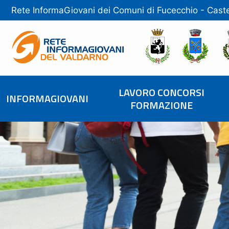
Rete InformaGiovani dei Comuni di
Fucecchio
-
Caste
LAVORO CONCORSI
INFORMAGIOVANI
FORMAZIONE