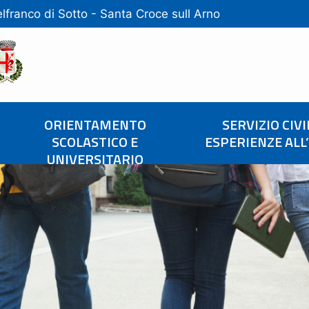
lfranco di Sotto
-
Santa Croce sull Arno
ORIENTAMENTO
SERVIZIO CIVI
SCOLASTICO E
ESPERIENZE ALL
UNIVERSITARIO