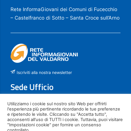
Rete InformaGiovani dei Comuni di Fucecchio
– Castelfranco di Sotto – Santa Croce sull’Arno
Iscriviti alla nostra newsletter
Sede Ufficio
Piazza La Vergine, 21
Utilizziamo i cookie sul nostro sito Web per offrirti
l'esperienza più pertinente ricordando le tue preferenze
50054 FUCECCHIO (FI)
e ripetendo le visite. Cliccando su "Accetta tutto",
acconsenti all'uso di TUTTI i cookie. Tuttavia, puoi visitare
Contatti
"Impostazioni cookie" per fornire un consenso
controllato.