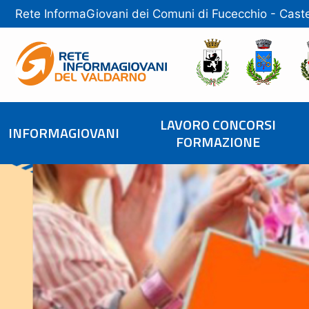
Rete InformaGiovani dei Comuni di
Fucecchio
-
Caste
LAVORO CONCORSI
INFORMAGIOVANI
FORMAZIONE