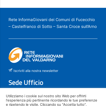
Rete InformaGiovani dei Comuni di Fucecchio
– Castelfranco di Sotto – Santa Croce sull’Arno
Iscriviti alla nostra newsletter
Sede Ufficio
Piazza La Vergine, 21
Utilizziamo i cookie sul nostro sito Web per offrirti
l'esperienza più pertinente ricordando le tue preferenze
50054 FUCECCHIO (FI)
e ripetendo le visite. Cliccando su "Accetta tutto",