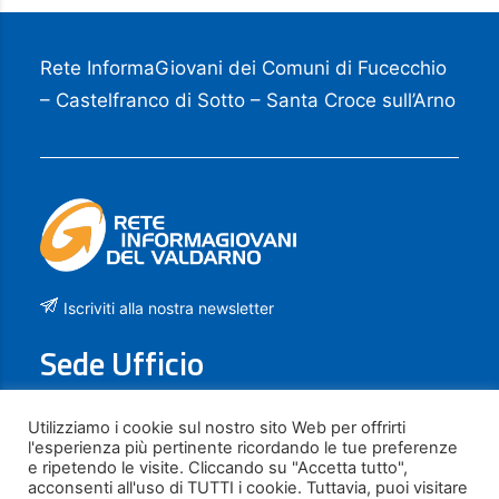
Rete InformaGiovani dei Comuni di Fucecchio
– Castelfranco di Sotto – Santa Croce sull’Arno
Iscriviti alla nostra newsletter
Sede Ufficio
Piazza La Vergine, 21
Utilizziamo i cookie sul nostro sito Web per offrirti
l'esperienza più pertinente ricordando le tue preferenze
50054 FUCECCHIO (FI)
e ripetendo le visite. Cliccando su "Accetta tutto",
acconsenti all'uso di TUTTI i cookie. Tuttavia, puoi visitare