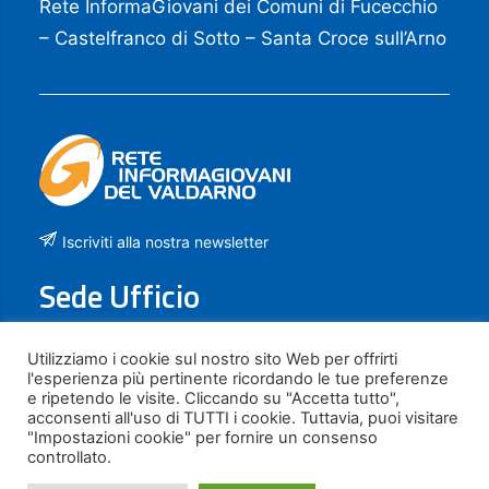
Rete InformaGiovani dei Comuni di Fucecchio
– Castelfranco di Sotto – Santa Croce sull’Arno
Iscriviti alla nostra newsletter
Sede Ufficio
Piazza La Vergine, 21
Utilizziamo i cookie sul nostro sito Web per offrirti
l'esperienza più pertinente ricordando le tue preferenze
50054 FUCECCHIO (FI)
e ripetendo le visite. Cliccando su "Accetta tutto",
acconsenti all'uso di TUTTI i cookie. Tuttavia, puoi visitare
Contatti
"Impostazioni cookie" per fornire un consenso
controllato.