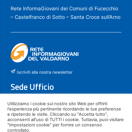
Rete InformaGiovani dei Comuni di Fucecchio
– Castelfranco di Sotto – Santa Croce sull’Arno
Iscriviti alla nostra newsletter
Sede Ufficio
Piazza La Vergine, 21
Utilizziamo i cookie sul nostro sito Web per offrirti
l'esperienza più pertinente ricordando le tue preferenze
50054 FUCECCHIO (FI)
e ripetendo le visite. Cliccando su "Accetta tutto",
acconsenti all'uso di TUTTI i cookie. Tuttavia, puoi visitare
Contatti
"Impostazioni cookie" per fornire un consenso
controllato.